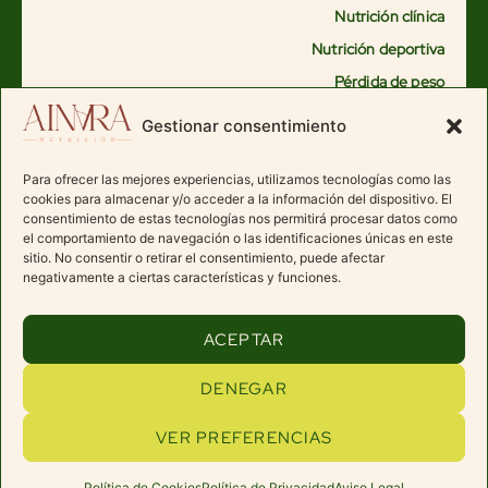
Nutrición clínica
Nutrición deportiva
Pérdida de peso
Alimentación saludable
Gestionar consentimiento
Nutrición hormonal femenina
Nutrición oncológica
Para ofrecer las mejores experiencias, utilizamos tecnologías como las
cookies para almacenar y/o acceder a la información del dispositivo. El
Vegana – vegetariana
consentimiento de estas tecnologías nos permitirá procesar datos como
el comportamiento de navegación o las identificaciones únicas en este
Subir de peso
sitio. No consentir o retirar el consentimiento, puede afectar
Fisioterapia
negativamente a ciertas características y funciones.
ACEPTAR
consultas@ainaranutricion.com
DENEGAR
AVISO LEGAL
AINARA NUTRICIÓN©
VER PREFERENCIAS
POLÍTICA DE PRIVACIDAD
2026 TODOS LOS
POLÍTICA DE COOKIES
DERECHOS RESERVADOS
CONDICIONES DE CONTRATACIÓN
SITIO WEB HECHO POR
SMARTEAM
Política de Cookies
Política de Privacidad
Aviso Legal