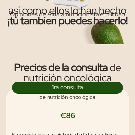
así como ellos lo han hecho
Opiniones de Ainara nutricionista en Bilbao
¡tú tambien puedes hacerlo!
Precios de la consulta
de
nutrición oncológica
1ra consulta
de nutrición oncológica
€86
Entrevista inicial e historia dietética y clínica