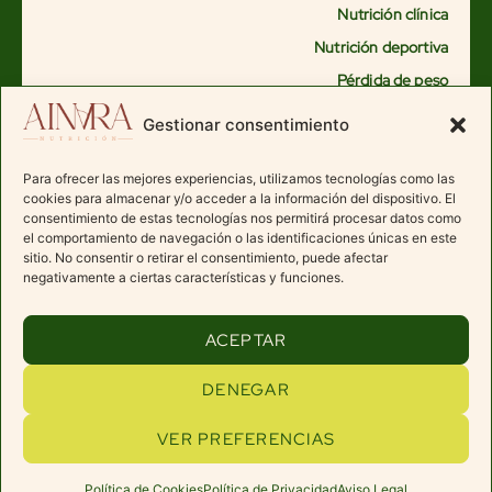
Nutrición clínica
Nutrición deportiva
Pérdida de peso
Alimentación saludable
Gestionar consentimiento
Nutrición hormonal femenina
Nutrición oncológica
Para ofrecer las mejores experiencias, utilizamos tecnologías como las
cookies para almacenar y/o acceder a la información del dispositivo. El
Vegana – vegetariana
consentimiento de estas tecnologías nos permitirá procesar datos como
el comportamiento de navegación o las identificaciones únicas en este
Subir de peso
sitio. No consentir o retirar el consentimiento, puede afectar
Fisioterapia
negativamente a ciertas características y funciones.
ACEPTAR
consultas@ainaranutricion.com
DENEGAR
AVISO LEGAL
AINARA NUTRICIÓN©
VER PREFERENCIAS
POLÍTICA DE PRIVACIDAD
2026 TODOS LOS
POLÍTICA DE COOKIES
DERECHOS RESERVADOS
CONDICIONES DE CONTRATACIÓN
SITIO WEB HECHO POR
SMARTEAM
Política de Cookies
Política de Privacidad
Aviso Legal