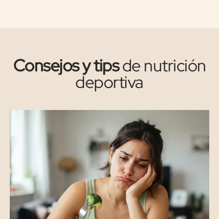
Consejos y tips
de nutrición
deportiva
Cu
co