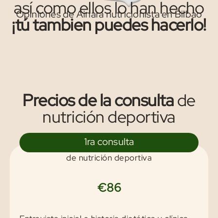
así como ellos lo han hecho
Opiniones de Ainara nutricionista en Bilbao
¡tú tambien puedes hacerlo!
Precios de la consulta
de
nutrición deportiva
1ra consulta
de nutrición deportiva
€86