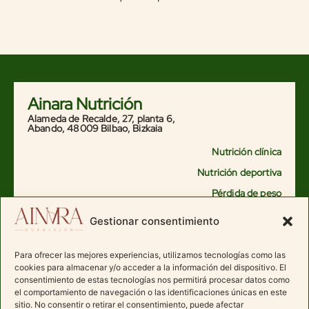
Ainara Nutrición
Alameda de Recalde, 27, planta 6,
Abando, 48009 Bilbao, Bizkaia
Nutrición clínica
Nutrición deportiva
Pérdida de peso
Alimentación saludable
Gestionar consentimiento
Nutrición hormonal femenina
Nutrición oncológica
Para ofrecer las mejores experiencias, utilizamos tecnologías como las
cookies para almacenar y/o acceder a la información del dispositivo. El
Vegana – vegetariana
consentimiento de estas tecnologías nos permitirá procesar datos como
el comportamiento de navegación o las identificaciones únicas en este
Subir de peso
sitio. No consentir o retirar el consentimiento, puede afectar