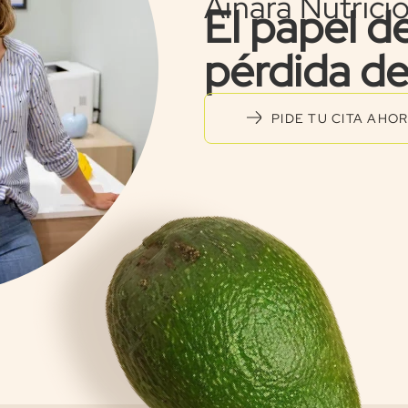
Ainara Nutrici
El papel de
pérdida de
PIDE TU CITA AHO