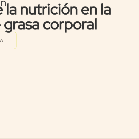
ón
 la nutrición en la
 grasa corporal
RA